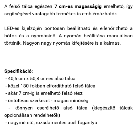
A felső tálca egészen
7 cm-es magasságig
emelhető, így
segítségével vastagabb termékek is emblémázhatók.
LED-es kijelzőjén pontosan beállítható és ellenőrizhető a
hőfok és a nyomásidő. A nyomás beállítása manuálisan
történik. Nagyon nagy nyomás kifejtésére is alkalmas.
Specifikáció:
- 40,6 cm x 50,8 cm-es alsó tálca
- közel 180 fokban elfordítható felső tálca
- akár 7 cm-ig is emelhető felső rész
- öntöttvas szerkezet - magas minőség
- könnyen cserélhető alsó tálca (kiegészítő tálcák
opcionálisan rendelhetők)
- nagyméretű, rozsdamentes acél fogantyú