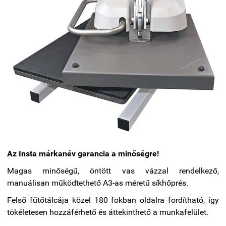
Az Insta márkanév garancia a minőségre!
Magas minőségű, öntött vas vázzal rendelkező,
manuálisan működtethető A3-as méretű síkhőprés.
Felső fűtőtálcája közel 180 fokban oldalra fordítható, így
tökéletesen hozzáférhető és áttekinthető a munkafelület.