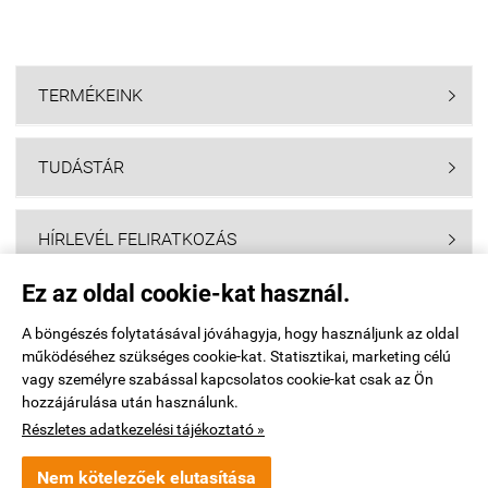
TERMÉKEINK

TUDÁSTÁR

HÍRLEVÉL FELIRATKOZÁS

Ez az oldal cookie-kat használ.
Navigáció

A böngészés folytatásával jóváhagyja, hogy használjunk az oldal
működéséhez szükséges cookie-kat. Statisztikai, marketing célú
Saját fiók

vagy személyre szabással kapcsolatos cookie-kat csak az Ön
hozzájárulása után használunk.
Elérhetőségek

Részletes adatkezelési tájékoztató »
Nem kötelezőek elutasítása