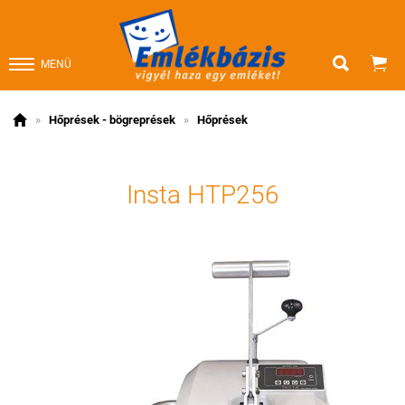


MENÜ

»
Hőprések - bögreprések
»
Hőprések
Insta HTP256