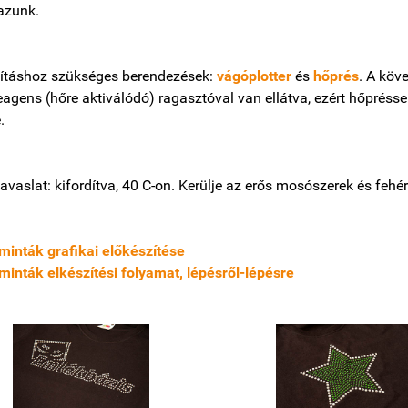
azunk.
lításhoz szükséges berendezések:
vágóplotter
és
hőprés
. A köv
agens (hőre aktiválódó) ragasztóval van ellátva, ezért hőpréssel
.
avaslat: kifordítva, 40 C-on. Kerülje az erős mosószerek és fehér
minták grafikai előkészítése
minták elkészítési folyamat, lépésről-lépésre