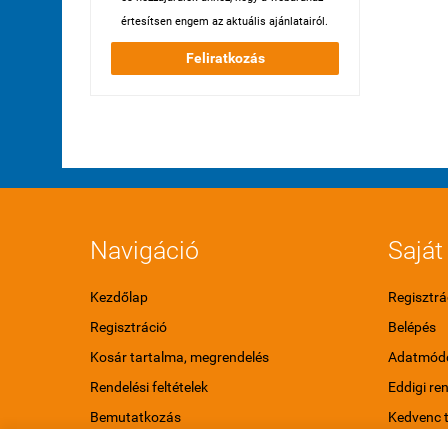
értesítsen engem az aktuális ajánlatairól.
Feliratkozás
Navigáció
Saját 
Kezdőlap
Regisztrá
Regisztráció
Belépés
Kosár tartalma, megrendelés
Adatmódo
Rendelési feltételek
Eddigi re
Bemutatkozás
Kedvenc 
Elérhetőségek
Letölthet