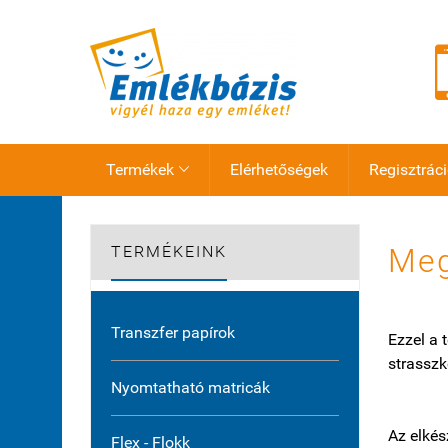
Termékek
Elérhetőségek
Regisztrác

TERMÉKEINK
Meg
Transzfer papírok
Ezzel a 
strasszk
Nyomtatható matricák
Az elkés
Flex - Flokk