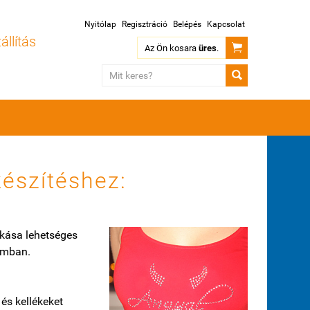
Nyitólap
Regisztráció
Belépés
Kapcsolat
állítás

Az Ön kosara
üres
.

észítéshez:
akása lehetséges
ámban.
és kellékeket