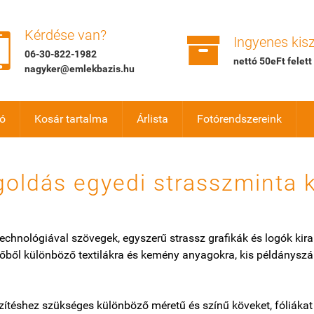


Kérdése van?
Ingyenes kisz
06-30-822-1982
nettó 50eFt felett
nagyker@emlekbazis.hu
ió
Kosár tartalma
Árlista
Fotórendszereink
oldás egyedi strasszminta k
technológiával szövegek, egyszerű strassz grafikák és logók kir
őből különböző textilákra és kemény anyagokra, kis példánysz
zítéshez szükséges különböző méretű és színű köveket, fóliákat 