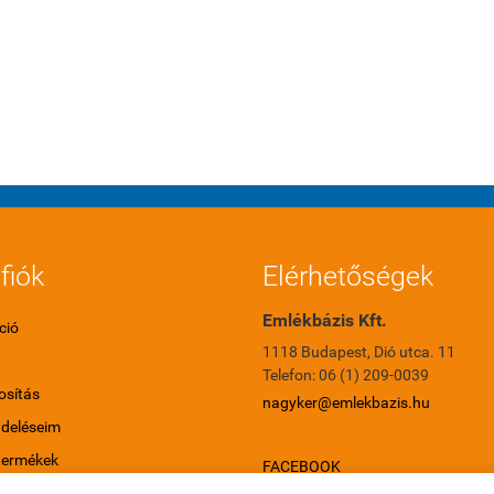
fiók
Elérhetőségek
Emlékbázis Kft.
ció
1118 Budapest, Dió utca. 11
Telefon: 06 (1) 209-0039
sítás
nagyker@emlekbazis.hu
ndeléseim
termékek
FACEBOOK
ő termékek