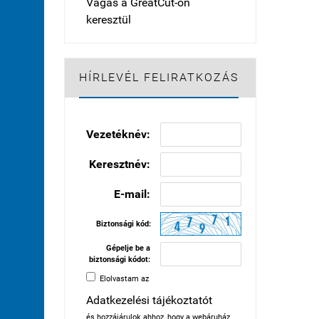
Vágás a GreatCut-on
keresztül
HÍRLEVÉL FELIRATKOZÁS
Vezetéknév:
Keresztnév:
E-mail:
Biztonsági kód:
Gépelje be a
biztonsági kódot:
Elolvastam az
Adatkezelési tájékoztatót
és hozzájárulok ahhoz, hogy a webáruház