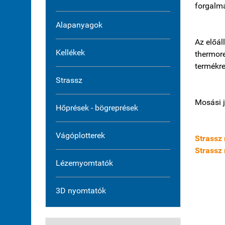
forgalm
Alapanyagok
Az előál
Kellékek
thermore
termékre
Strassz
Mosási j
Hőprések - bögreprések
Vágóplotterek
Strassz 
Strassz 
Lézernyomtatók
3D nyomtatók