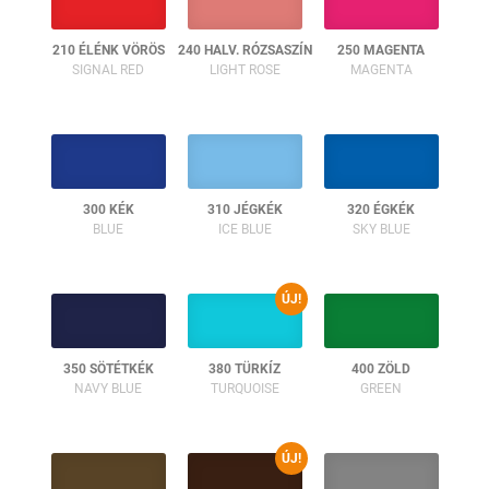
210 ÉLÉNK VÖRÖS
240 HALV. RÓZSASZÍN
250 MAGENTA
SIGNAL RED
LIGHT ROSE
MAGENTA
300 KÉK
310 JÉGKÉK
320 ÉGKÉK
BLUE
ICE BLUE
SKY BLUE
ÚJ!
350 SÖTÉTKÉK
380 TÜRKÍZ
400 ZÖLD
NAVY BLUE
TURQUOISE
GREEN
ÚJ!