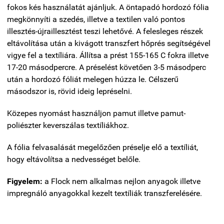
fokos kés használatát ajánljuk. A öntapadó hordozó fólia
megkönnyíti a szedés, illetve a textilen való pontos
illesztés-újraillesztést teszi lehetővé. A felesleges részek
eltávolítása után a kivágott transzfert hőprés segítségével
vigye fel a textíliára. Állítsa a prést 155-165 C fokra illetve
17-20 másodpercre. A préselést követően 3-5 másodperc
után a hordozó fóliát melegen húzza le. Célszerű
másodszor is, rövid ideig lepréselni.
Közepes nyomást használjon pamut illetve pamut-
poliészter keverszálas textíliákhoz.
A fólia felvasalását megelőzően préselje elő a textíliát,
hogy eltávolítsa a nedvességet belőle.
Figyelem:
a Flock nem alkalmas nejlon anyagok illetve
impregnáló anyagokkal kezelt textíliák transzferelésére.