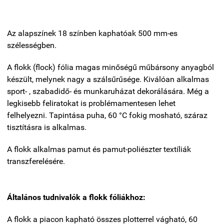
Az alapszínek 18 színben kaphatóak 500 mm-es
szélességben.
A flokk (flock) fólia magas minőségű műbársony anyagból
készült, melynek nagy a szálsűrűsége. Kiválóan alkalmas
sport- , szabadidő- és munkaruházat dekorálására. Még a
legkisebb feliratokat is problémamentesen lehet
felhelyezni. Tapintása puha, 60 °C fokig mosható, száraz
tisztításra is alkalmas.
A flokk alkalmas pamut és pamut-poliészter textíliák
transzferelésére.
Általános tudnivalók a flokk fóliákhoz:
A flokk a piacon kapható összes plotterrel vágható, 60