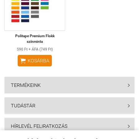
Politape Premium Flokk
színminta
590 Ft + ÁFA (749 Ft)

KOSÁRBA
TERMÉKEINK

TUDÁSTÁR

HÍRLEVÉL FELIRATKOZÁS
