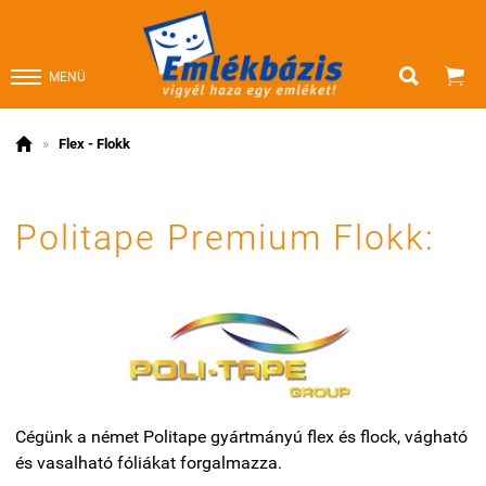


MENÜ

»
Flex - Flokk
Politape Premium Flokk:
Cégünk a német Politape gyártmányú flex és flock, vágható
és vasalható fóliákat forgalmazza.