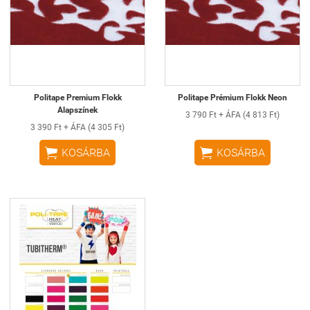
Politape Premium Flokk
Politape Prémium Flokk Neon
Alapszínek
3 790 Ft + ÁFA (4 813 Ft)
3 390 Ft + ÁFA (4 305 Ft)


KOSÁRBA
KOSÁRBA