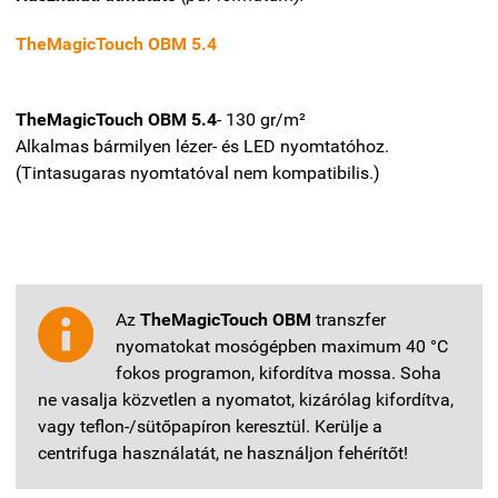
TheMagicTouch OBM 5.4
TheMagicTouch OBM 5.4
-
130 gr/m²
Alkalmas bármilyen lézer- és LED nyomtatóhoz.
(Tintasugaras nyomtatóval nem kompatibilis.)
Az
TheMagicTouch OBM
transzfer
nyomatokat mosógépben maximum 40 °C
fokos programon, kifordítva mossa. Soha
ne vasalja közvetlen a nyomatot, kizárólag kifordítva,
vagy teflon-/sütőpapíron keresztül. Kerülje a
centrifuga használatát, ne használjon fehérítőt!