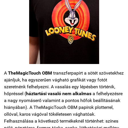
A
TheMagicTouch OBM
transzferpapírt a sötét szövetekhez
ajánljuk, ha egyszerűen vágható grafikát vagy fotót
szeretnénk felhelyezni. A vasalás egy lépésben történik,
hőpréssel (
háztartási vasaló nem alkalmas
a felhelyezésre
a nagy nyomáserő valamint a pontos hőfok beállításának
hiányában). A TheMagicTouch OBM papírok plotterrel,
ollóval, karos vágóval tökéletesen vághatóak.
Felhasználása a következő termékeknél történhet: színes
póló, pénztárca, farmer, táska, sapka, láthatósági mellény,