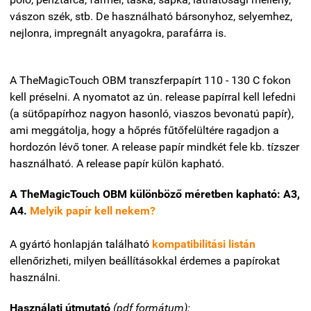
vászon szék, stb. De használható bársonyhoz, selyemhez,
nejlonra, impregnált anyagokra, parafárra is.
A TheMagicTouch OBM transzferpapírt 110 - 130 C fokon
kell préselni. A nyomatot az ún. release papírral kell lefedni
(a sütőpapírhoz nagyon hasonló, viaszos bevonatú papír),
ami meggátolja, hogy a hőprés fűtőfelültére ragadjon a
hordozón lévő toner. A release papír mindkét fele kb. tízszer
használható. A release papír külön kapható.
A TheMagicTouch OBM különböző méretben kapható: A3,
A4.
Melyik papír kell nekem?
A gyártó honlapján található
kompatibilitási listán
ellenőrizheti, milyen beállításokkal érdemes a papírokat
használni.
Használati útmutató
(pdf formátum):