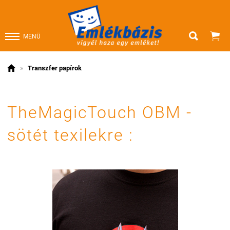


MENÜ

»
Transzfer papírok
TheMagicTouch OBM -
sötét texilekre :