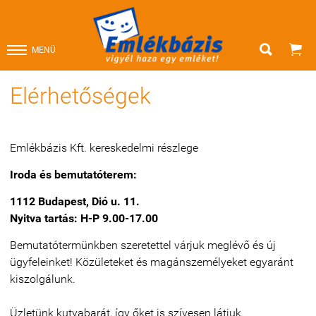


MENÜ
Elérhetőségek
Emlékbázis Kft. kereskedelmi részlege
Iroda és bemutatóterem:
1112 Budapest, Dió u. 11.
Nyitva tartás: H-P 9.00-17.00
Bemutatótermünkben szeretettel várjuk meglévő és új
ügyfeleinket! Közületeket és magánszemélyeket egyaránt
kiszolgálunk.
Üzletünk kutyabarát, így őket is szívesen látjuk.