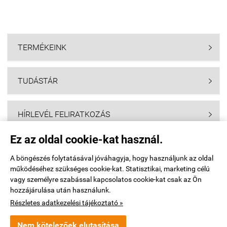
TERMÉKEINK

TUDÁSTÁR

HÍRLEVÉL FELIRATKOZÁS

Ez az oldal cookie-kat használ.
Navigáció

A böngészés folytatásával jóváhagyja, hogy használjunk az oldal
működéséhez szükséges cookie-kat. Statisztikai, marketing célú
Saját fiók

vagy személyre szabással kapcsolatos cookie-kat csak az Ön
hozzájárulása után használunk.
Elérhetőségek

Részletes adatkezelési tájékoztató »
Nem kötelezőek elutasítása