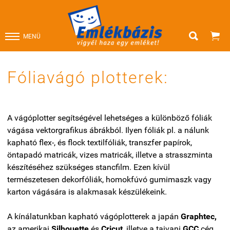


MENÜ
Fóliavágó plotterek:
A vágóplotter segítségével lehetséges a különböző fóliák
vágása vektorgrafikus ábrákból. Ilyen fóliák pl. a nálunk
kapható flex-, és flock textilfóliák, transzfer papírok,
öntapadó matricák, vizes matricák, illetve a strasszminta
készítéséhez szükséges stancfilm. Ezen kívül
természetesen dekorfóliák, homokfúvó gumimaszk vagy
karton vágására is alakmasak készülékeink.
A kínálatunkban kapható vágóplotterek a japán
Graphtec,
az amerikai
Silhouette
és
Cricut
, illetve a tajvani
GCC
cég