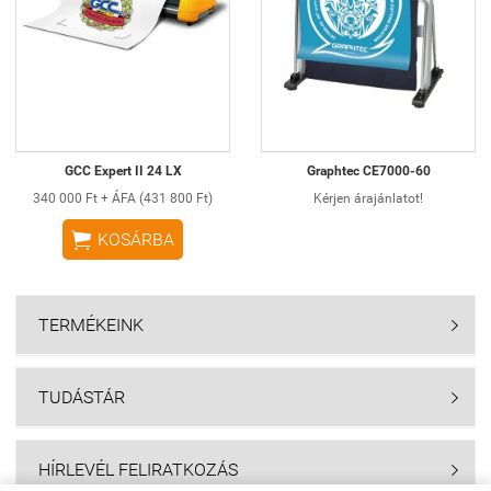
GCC Expert II 24 LX
Graphtec CE7000-60
340 000 Ft + ÁFA (431 800 Ft)
Kérjen árajánlatot!

KOSÁRBA
TERMÉKEINK

TUDÁSTÁR

HÍRLEVÉL FELIRATKOZÁS
